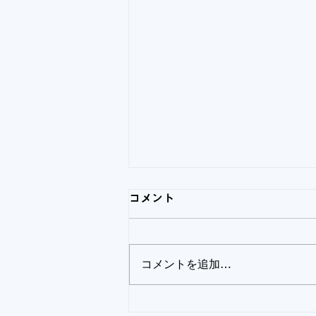
休日当番医について2026年7
コメント
月26日（日）9：00から18：
00まで診療を行ないます。
17：45分まで来院ください。
コメントを追加…